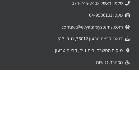
טלפון ראשי: 074-745-2402
פקס: 04-9536101
contact@evyatarsystems.com
דואר: קריית טבעון 36012, ת.ד. 313
מיקום המשרד: בית זייד, קריית טבעון
הצהרת נגישות
שירותים ומוצרים
ספרינקלרים – מתזים
גלאי עשן
דרישות כיבוי לבית פרטי
פורק לחץ מים
התקנת משאבות לחץ מים
ברזי כיבוי הידרנטים