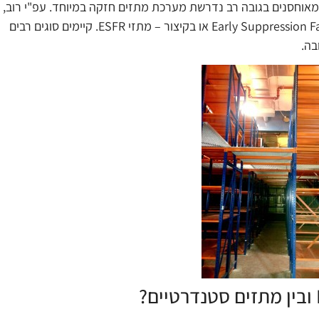
מאוחסנים בגובה רב נדרשת מערכת מתזים חזקה במיוחד. עפ"י רוב,
במצבים אלה משתמשים במתזים מסוג Early Suppression Fast Response או בקיצור – מתזי ESFR. קיימים סוגים רבים