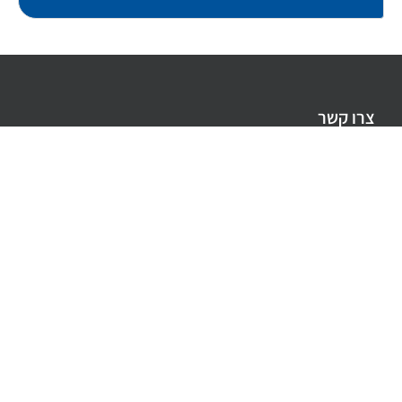
צרו קשר
טלפון ראשי: 074-745-2402
פקס: 04-9536101
contact@evyatarsystems.com
דואר: קריית טבעון 36012, ת.ד. 313
מיקום המשרד: בית זייד, קריית טבעון
הצהרת נגישות