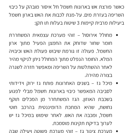
כאשר פורצת אש בארונות חשמל חל איסור מובהק על כיבוי
השריפה בעזרת מים. על-מנת לכבות את האש בארון חשמל
ביעילות מרבית קיימות 3 שיטות בעלות תו תקן:
מחולל אירוסול – זוהי מערכת עצמאית המשחררת
חומר שחור שדוחק את החמצן הפעיל מתוך ארון
החשמל. פעולה זו גורמת שיבוש פעולת האש וכיבויה
המלא. החומר הנפלט מתוך המחולל ניתן לניקוי מהיר
לאחר ההשתלטות על השריפה ומאפשר חזרה לשגרה
בצורה מהירה.
מיכל גז – בשנים האחרונות פותח גז ירוק וידידותי
לסביבה המאפשר כיבוי בארונות חשמל מבלי לפגוע
בשכבת האוזון. הגז המשתחרר מן המכלים תוקף
נחושת, שהיא המתכת הדומיננטית בהרכב חוטי
חשמל, ומכבה את האש. לאחר שימוש במיכל גז יש
לערוך בדיקת תקינות מוסמכת.
מערכת צינור גז – זוהי מערכת פשוטה ויעילה שבה