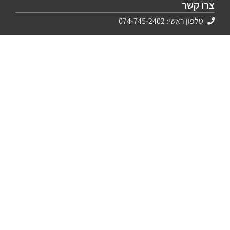
צרו קשר
טלפון ראשי: 074-745-2402
פקס: 04-9536101
contact@evyatarsystems.com
דואר: קריית טבעון 36012, ת.ד. 313
מיקום המשרד: בית זייד, קריית טבעון
הצהרת נגישות
שירותים ומוצרים
ספרינקלרים – מתזים
גלאי עשן
דרישות כיבוי לבית פרטי
פורק לחץ מים