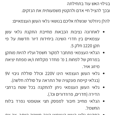
בגילוי האש עוד בתחילתה
ובכך להציל חיי אדם ולהקטין משמעותית את הנזקים.
להלן ניוזלטר שנשלח אליכם בנושאי גלאי העשן העצמאיים:
לאחרונה נציבות הכבאות מחייבת התקנת גלאי עשן
עצמאיים בין חדרי השינה ביחידות דיור חדשות על פי
תקן 1220 חלק 5.
הגלאי העצמאי מתחבר למקור חשמל ועליו להיות מותקן
במרחק של לפחות 1 מ' מחדר מקלחת ו/או מפתח יציאת
מיזוג אויר.
גלאי העשן העצמאי הינו 220V וכולל סוללת גיבוי 9V
(בגלאי קיימת פונקציה של התראה על סוללה חלשה).
גלאי העשן העצמאי ניתן להתקנה בכל שטח ברחבי
הדירה (חדרים, פרוזדורים וכו'.).
הגלאי מחייב חיבור למפסק חצי אוטומטי נפרד בלוח
החשמל.
התקנת גלאי העשן העצמאי הינה פשוטה ביותר, אך את