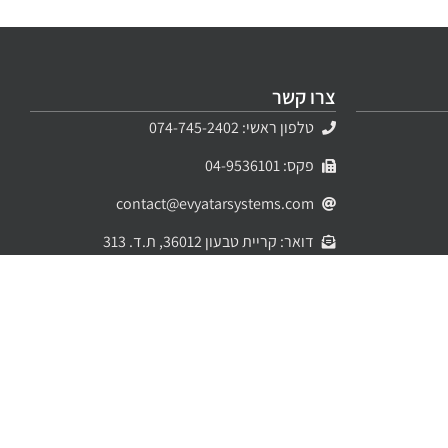
צרו קשר
טלפון ראשי: 074-745-2402
פקס: 04-9536101
contact@evyatarsystems.com
דואר: קריית טבעון 36012, ת.ד. 313
מיקום המשרד: בית זייד, קריית טבעון
הצהרת נגישות