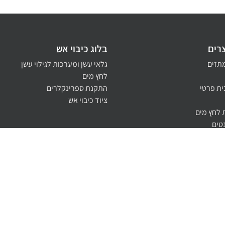
צרים
בלוג כיבוי אש
תזים
גלאי עשן ומערכות לגילוי עשן
לחץ מים
ית פרטי
התקנת ספרינקלרים
ציוד כיבוי אש
לחץ מים
נטים
בוי
ן ואש
 על ידי יועץ כיבוי אש מוסמך