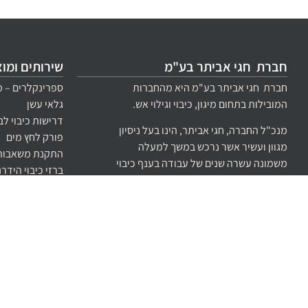
חברת חגי אביתר בע"מ
שירותים ומו
חברת חגי אביתר בע"מ היא מהחברות
ספרינקלרים – מ
המובילות בתחום מיגון, כיבוי וגילוי אש.
גלאי עשן
דרישות כיבוי לב
מנכ"ל החברה, חגי אביתר, הינו בעל ניסיון
פורק לחץ מים
מגוון ועשיר אשר נרכש במשך למעלה
התקנת משאבות 
משמונה עשרה שנים של עבודה בענף כיבוי
ברזי כיבוי הידר
האש ובתחום של
מערכות כיבוי, מיגון
תכנון מערכות כי
אש
וגילוי עשן ואש.
ציוד כיבוי אש
מערכות גילוי עש
ייעוץ בטיחות אש
אישור כיבוי אש
תקן גילוי 1220-11
בדיקת לחץ מים