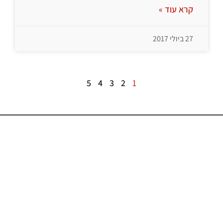
קרא עוד »
27 ביולי 2017
5
4
3
2
1
צרו קשר
טלפון ראשי: 074-745-2402
פקס: 04-9536101
contact@evyatarsystems.com
דואר: קריית טבעון 36012, ת.ד. 313